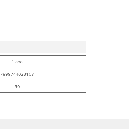
1 ano
7899744023108
50