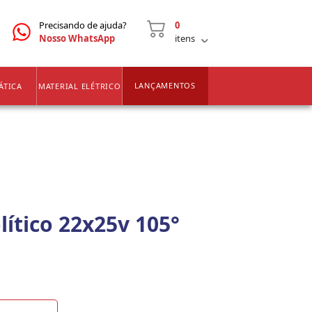
CNPJ
2ª VIA DE BOLETOS
Precisando de ajuda?
0
Nosso WhatsApp
itens
LANÇAMENTOS
ÁTICA
MATERIAL ELÉTRICO
lítico 22x25v 105°