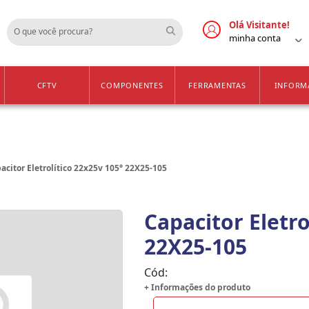
Cadastre-se
Vendas Apenas para 
Olá Visitante!
minha conta
CFTV
COMPONENTES
FERRAMENTAS
INFORM
acitor Eletrolítico 22x25v 105° 22X25-105
Capacitor Eletro
22X25-105
Cód:
+ Informações do produto