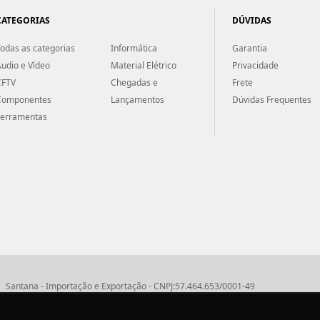
CATEGORIAS
DÚVIDAS
odas as categorias
Informática
Garantia
udio e Vídeo
Material Elétrico
Privacidade
CFTV
Chegadas e
Frete
Componentes
Lançamentos
Dúvidas Frequentes
Ferramentas
Santana - Importação e Exportação - CNPJ:57.464.653/0001-49
Atendimento por telefone: dias úteis, das 08:15hs às 18:00hs
Fone:(11) 2099-9900 - E-mail:
vendas@santanaimport.com.br
SAC:
sac@santan