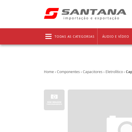
Frete grátis!
Clique aqui
e confira as regras!
TODAS AS CATEGORIAS
ÁUDIO E VÍDEO
Home
›
Componentes
›
Capacitores
›
Eletrolítico
›
Cap