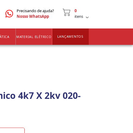
CNPJ
2ª VIA DE BOLETOS
Precisando de ajuda?
0
Nosso WhatsApp
itens
LANÇAMENTOS
ÁTICA
MATERIAL ELÉTRICO
ico 4k7 X 2kv 020-