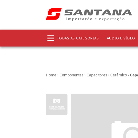
Frete grátis!
Clique aqui
e confira as regras!
TODAS AS CATEGORIAS
ÁUDIO E VÍDEO
Home
›
Componentes
›
Capacitores
›
Cerâmico
›
Capa