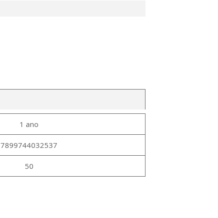
1 ano
7899744032537
50