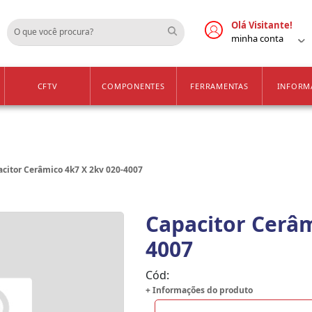
Cadastre-se
Vendas Apenas para 
Olá Visitante!
minha conta
CFTV
COMPONENTES
FERRAMENTAS
INFORM
citor Cerâmico 4k7 X 2kv 020-4007
Capacitor Cerâm
4007
Cód:
+ Informações do produto