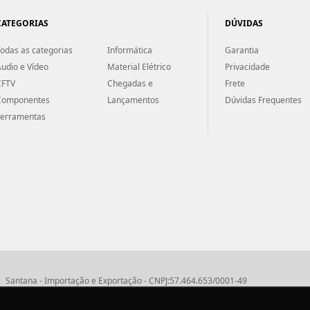
CATEGORIAS
DÚVIDAS
odas as categorias
Informática
Garantia
udio e Vídeo
Material Elétrico
Privacidade
CFTV
Chegadas e
Frete
Componentes
Lançamentos
Dúvidas Frequentes
Ferramentas
Santana - Importação e Exportação - CNPJ:57.464.653/0001-49
Atendimento por telefone: dias úteis, das 08:15hs às 18:00hs
Fone:(11) 2099-9900 - E-mail:
vendas@santanaimport.com.br
SAC:
sac@santan