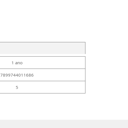
1 ano
7899744011686
5