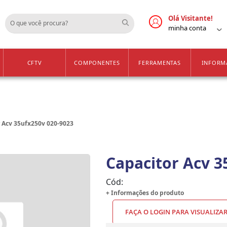
Cadastre-se
Vendas Apenas para 
Olá Visitante!
minha conta
CFTV
COMPONENTES
FERRAMENTAS
INFORM
 Acv 35ufx250v 020-9023
Capacitor Acv 3
Cód:
+ Informações do produto
FAÇA O LOGIN PARA VISUALIZA