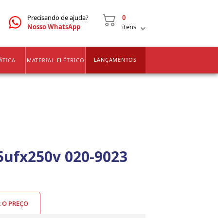
CNPJ
2ª VIA DE BOLETOS
Precisando de ajuda?
0
Nosso WhatsApp
itens
LANÇAMENTOS
ÁTICA
MATERIAL ELÉTRICO
5ufx250v 020-9023
R O PREÇO