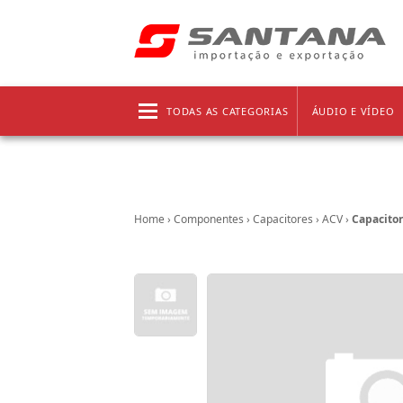
Frete grátis!
Clique aqui
e confira as regras!
TODAS AS CATEGORIAS
ÁUDIO E VÍDEO
Home
›
Componentes
›
Capacitores
›
ACV
›
Capacitor