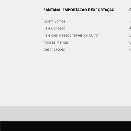
SANTANA - IMPORTAÇÃO E EXPORTAÇÃO
Quem Somos
T
Fale Conosco
Á
Fale com o responsável por LGPD
Nossas Marcas
Certificações