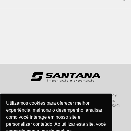
Santana - Importação e Exportação - CNPJ:57.464.653/0001-49
Atendimento por telefone: dias úteis, das 08:15hs às 18:00hs
Utilizamos cookies para oferecer melhor
Fone:(11) 2099-9900 - E-mail:
vendas@santanaimport.com.br
SAC:
experiência, melhorar o desempenho, analisar
sac@santanaimport.com.br
como você interage em nosso site e
personalizar conteúdo. Ao utilizar este site, você