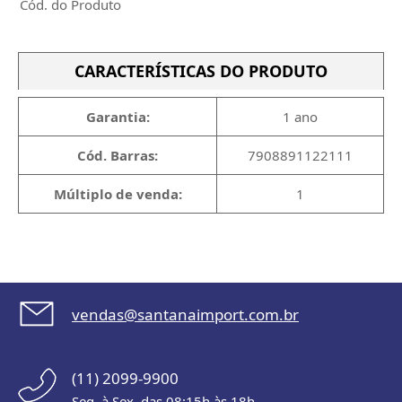
Cód. do Produto
CARACTERÍSTICAS DO PRODUTO
Garantia:
1 ano
Cód. Barras:
7908891122111
Múltiplo de venda:
1
vendas@santanaimport.com.br
(11) 2099-9900
Seg. à Sex. das 08:15h às 18h