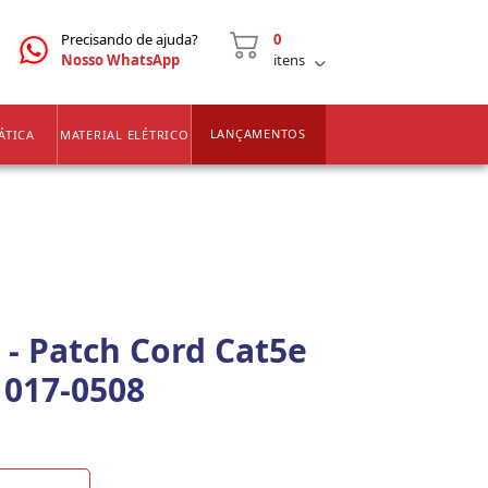
CNPJ
2ª VIA DE BOLETOS
Precisando de ajuda?
0
Nosso WhatsApp
itens
LANÇAMENTOS
ÁTICA
MATERIAL ELÉTRICO
 - Patch Cord Cat5e
 017-0508