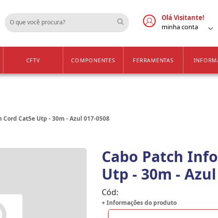
Cadastre-se
Vendas Apenas para 
Olá Visitante!
minha conta
CFTV
COMPONENTES
FERRAMENTAS
INFORM
h Cord Cat5e Utp - 30m - Azul 017-0508
Cabo Patch Info
Utp - 30m - Azul
Cód:
+ Informações do produto