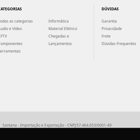
CATEGORIAS
DÚVIDAS
odas as categorias
Informática
Garantia
udio e Vídeo
Material Elétrico
Privacidade
CFTV
Chegadas e
Frete
Componentes
Lançamentos
Dúvidas Frequentes
Ferramentas
Santana - Importação e Exportação - CNPJ:57.464.653/0001-49
Atendimento por telefone: dias úteis, das 08:15hs às 18:00hs
Fone:(11) 2099-9900 - E-mail:
vendas@santanaimport.com.br
SAC:
sac@santan