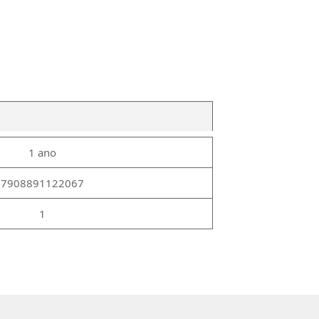
1 ano
7908891122067
1