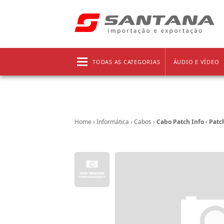
Frete grátis!
Clique aqui
e confira as regras!
TODAS AS CATEGORIAS
ÁUDIO E VÍDEO
Home
›
Informática
›
Cabos
›
Cabo Patch Info - Patc