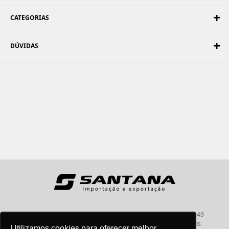
CATEGORIAS
DÚVIDAS
Santana - Importação e Exportação - CNPJ:57.464.653/0001-49
Atendimento por telefone: dias úteis, das 08:15hs às 18:00hs
Utilizamos cookies para oferecer melhor