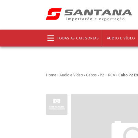
Frete grátis!
Clique aqui
e confira as regras!
TODAS AS CATEGORIAS
ÁUDIO E VÍDEO
Home
›
Áudio e Vídeo
›
Cabos
›
P2 + RCA
›
Cabo P2 Est