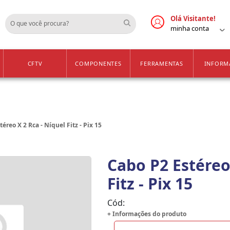
Cadastre-se
Vendas Apenas para 
Olá Visitante!
minha conta
CFTV
COMPONENTES
FERRAMENTAS
INFORM
éreo X 2 Rca - Níquel Fitz - Pix 15
Cabo P2 Estéreo
Fitz - Pix 15
Cód:
+ Informações do produto