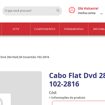
Cadastre-se
Vendas Apenas para 
Olá Visitante!
minha conta
CFTV
COMPONENTES
FERRAMENTAS
INFORM
 Dvd 28x16x0,50 Invertido 102-2816
Cabo Flat Dvd 2
102-2816
Cód:
+ Informações do produto