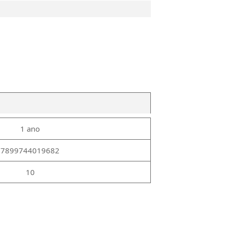
1 ano
7899744019682
10