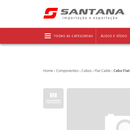
Frete grátis!
Clique aqui
e confira as regras!
TODAS AS CATEGORIAS
ÁUDIO E VÍDEO
Home
›
Componentes
›
Cabos
›
Flat Cable
›
Cabo Flat