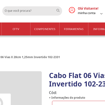
Cadastre-se
Vendas Apenas para 
Olá Visitante!
minha conta
CFTV
COMPONENTES
FERRAMENTAS
INFORM
 06 Vias X 28cm 1,25mm Invertido 102-2331
Cabo Flat 06 Vi
Invertido 102-2
Cód:
+ Informações do produto