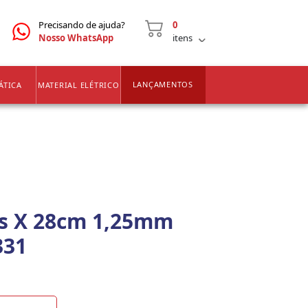
CNPJ
2ª VIA DE BOLETOS
Precisando de ajuda?
0
Nosso WhatsApp
itens
LANÇAMENTOS
ÁTICA
MATERIAL ELÉTRICO
as X 28cm 1,25mm
331