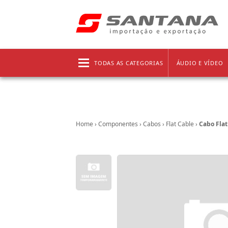
Frete grátis!
Clique aqui
e confira as regras!
TODAS AS CATEGORIAS
ÁUDIO E VÍDEO
Home
›
Componentes
›
Cabos
›
Flat Cable
›
Cabo Flat