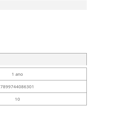
1 ano
7899744086301
10