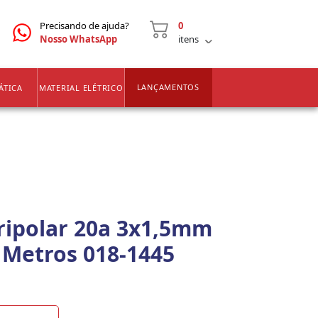
CNPJ
2ª VIA DE BOLETOS
Precisando de ajuda?
0
Nosso WhatsApp
itens
LANÇAMENTOS
ÁTICA
MATERIAL ELÉTRICO
ripolar 20a 3x1,5mm
0 Metros 018-1445