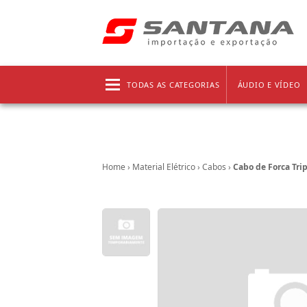
Frete grátis!
Clique aqui
e confira as regras!
TODAS AS CATEGORIAS
ÁUDIO E VÍDEO
Home
›
Material Elétrico
›
Cabos
›
Cabo de Forca Tri