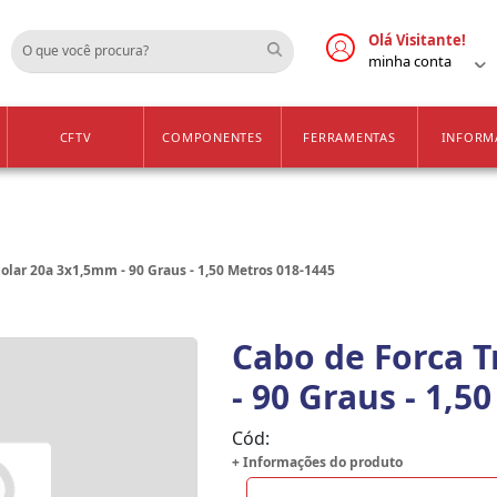
Cadastre-se
Vendas Apenas para 
Olá Visitante!
minha conta
CFTV
COMPONENTES
FERRAMENTAS
INFORM
polar 20a 3x1,5mm - 90 Graus - 1,50 Metros 018-1445
Cabo de Forca T
- 90 Graus - 1,5
Cód:
+ Informações do produto