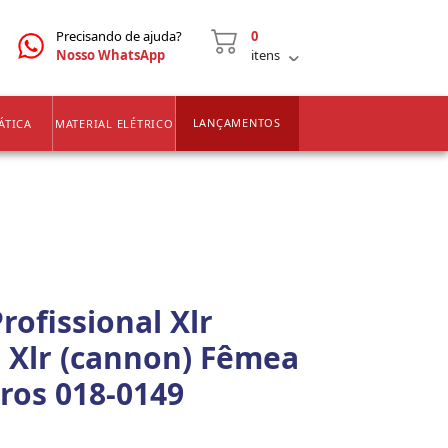
CNPJ
2ª VIA DE BOLETOS
Precisando de ajuda?
0
Nosso WhatsApp
itens
LANÇAMENTOS
ÁTICA
MATERIAL ELÉTRICO
rofissional Xlr
 Xlr (cannon) Fêmea
tros 018-0149