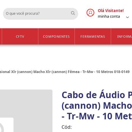
Cadastre-se
Vendas Apenas para 
Olá Visitante!
minha conta
CFTV
COMPONENTES
FERRAMENTAS
INFORM
sional Xlr (cannon) Macho Xlr (cannon) Fêmea - Tr-Mw - 10 Metros 018-0149
Cabo de Áudio P
(cannon) Macho
- Tr-Mw - 10 Me
Cód: