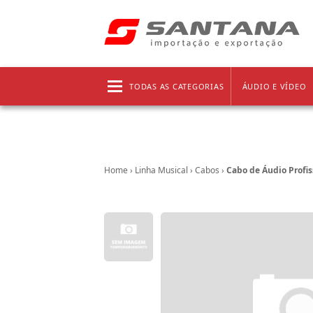
Frete grátis!
Clique aqui
e confira as regras!
TODAS AS CATEGORIAS
ÁUDIO E VÍDEO
Home
›
Linha Musical
›
Cabos
›
Cabo de Áudio Profis