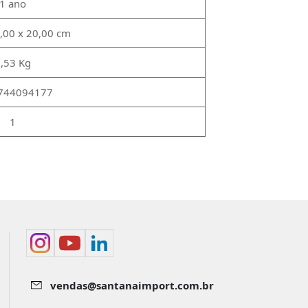
1 ano
6,00 x 20,00 cm
,53 Kg
744094177
1
vendas@santanaimport.com.br