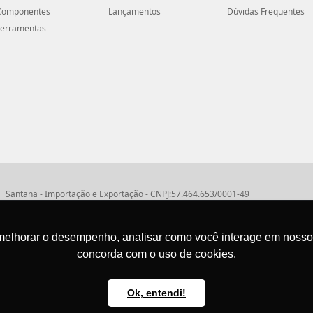
Componentes
Lançamentos
Dúvidas Frequentes
Ferramentas
Santana - Importação e Exportação - CNPJ:57.464.653/0001-49
Atendimento por telefone: dias úteis, das 08:15hs às 18:00hs
Fone:(11) 2099-9900 - E-mail:
vendas@santanaimport.com.br
SAC:
sac@santan
melhorar o desempenho, analisar como você interage em nosso sit
concorda com o uso de cookies.
Termos de uso
Ok, entendi!
@2026
- Todos os direitos reservados