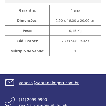
Garantia:
1 ano
Dimensões:
2,50 x 16,00 x 20,00 cm
Peso:
0,15 Kg
Cód. Barras:
7899744094023
Múltiplo de venda:
1
vendas@santanaimport.com.br
(11) 2099-9900
Seg. à Sex. das 08:15h às 18h