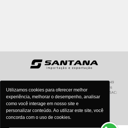
Santana - Importação e Exportação - CNPJ:57.464.653/0001-49
Atendimento por telefone: dias úteis, das 08:15hs às 18:00hs
Utilizamos cookies para oferecer melhor
Fone:(11) 2099-9900 - E-mail:
vendas@santanaimport.com.br
SAC:
experiência, melhorar o desempenho, analisar
sac@santanaimport.com.br
como você interage em nosso site e
personalizar conteúdo. Ao utilizar este site, você
concorda com o uso de cookies.
Termos de uso