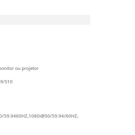
monitor ou projetor
S9/S10
0/59.9460HZ,1080i@50/59.94/60HZ,