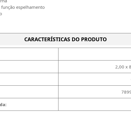
erna
e função espelhamento
o
CARACTERÍSTICAS DO PRODUTO
2,00 x 
789
da: