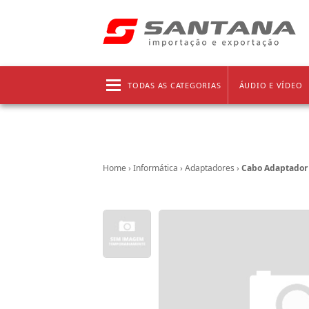
Frete grátis!
Clique aqui
e confira as regras!
TODAS AS CATEGORIAS
ÁUDIO E VÍDEO
Home
›
Informática
›
Adaptadores
›
Cabo Adaptador