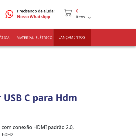
CNPJ
2ª VIA DE BOLETOS
Precisando de ajuda?
0
Nosso WhatsApp
itens
LANÇAMENTOS
ÁTICA
MATERIAL ELÉTRICO
 USB C para Hdm
e com conexão HDMI padrão 2.0,
a 60Hz.