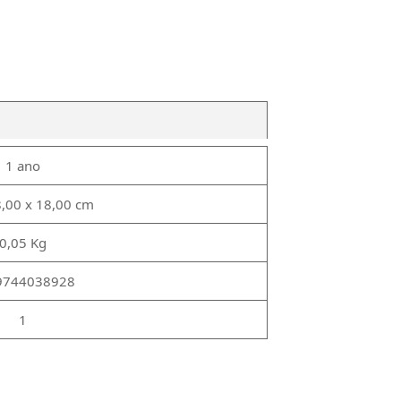
1 ano
8,00 x 18,00 cm
0,05 Kg
9744038928
1