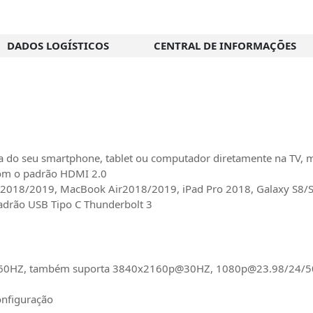
DADOS LOGÍSTICOS
CENTRAL DE INFORMAÇÕES
ela do seu smartphone, tablet ou computador diretamente na TV, 
om o padrão HDMI 2.0
018/2019, MacBook Air2018/2019, iPad Pro 2018, Galaxy S8/
padrão USB Tipo C Thunderbolt 3
60HZ, também suporta 3840x2160p@30HZ,
1080p@23.98
/24/5
onfiguração