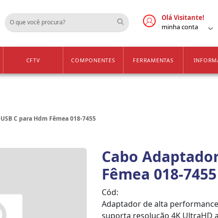
Cadastre-se
Vendas Apenas para 
Olá Visitante!
minha conta
CFTV
COMPONENTES
FERRAMENTAS
INFORM
 USB C para Hdm Fêmea 018-7455
Cabo Adaptador
Fêmea 018-7455
Cód:
Adaptador de alta performanc
suporta resolução 4K UltraHD 