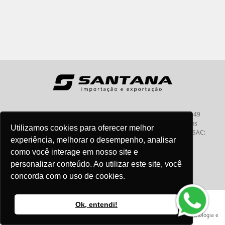
Santana - Importação e Exportação - CNPJ:57.464.653/0001-49
Atendimento por telefone: dias úteis, das 08:15hs às 18:00hs
Utilizamos cookies para oferecer melhor
Fone:(11) 2099-9900 - E-mail:
vendas@santanaimport.com.br
SAC:
experiência, melhorar o desempenho, analisar
sac@santanaimport.com.br
como você interage em nosso site e
personalizar conteúdo. Ao utilizar este site, você
concorda com o uso de cookies.
Termos de uso
@2026
- Todos os direitos reservados
Ok, entendi!
Criação e Desenvolvimento Agência
New Humans
| Plataforma
Add Suite
- Tecnologia e
Comunicação para Transformação Digital