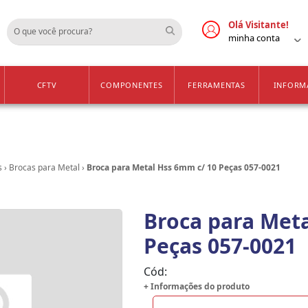
Cadastre-se
Vendas Apenas para 
Olá Visitante!
minha conta
CFTV
COMPONENTES
FERRAMENTAS
INFORM
s
›
Brocas para Metal
›
Broca para Metal Hss 6mm c/ 10 Peças 057-0021
Broca para Meta
Peças 057-0021
Cód:
+ Informações do produto