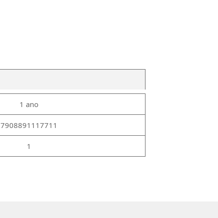
1 ano
7908891117711
1