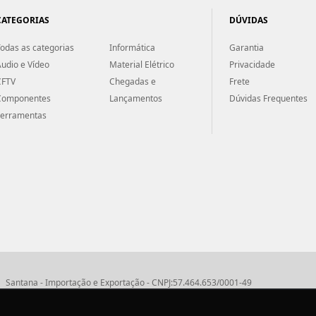
CATEGORIAS
DÚVIDAS
odas as categorias
Informática
Garantia
udio e Vídeo
Material Elétrico
Privacidade
CFTV
Chegadas e
Frete
Componentes
Lançamentos
Dúvidas Frequentes
Ferramentas
Santana - Importação e Exportação - CNPJ:57.464.653/0001-49
Atendimento por telefone: dias úteis, das 08:15hs às 18:00hs
Fone:(11) 2099-9900 - E-mail:
vendas@santanaimport.com.br
SAC:
sac@santan