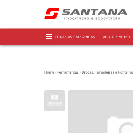
Frete grátis!
Clique aqui
e confira as regras!
TODAS AS CATEGORIAS
ÁUDIO E VÍDEO
Home
›
Ferramentas
›
Brocas, Talhadeiras e Ponteira