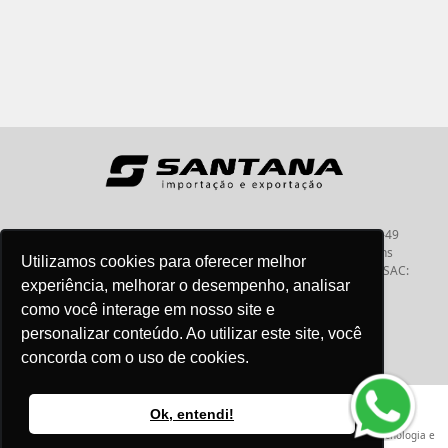
Santana - Importação e Exportação - CNPJ:57.464.653/0001-49
Atendimento por telefone: dias úteis, das 08:15hs às 18:00hs
Utilizamos cookies para oferecer melhor
Fone:(11) 2099-9900 - E-mail:
vendas@santanaimport.com.br
SAC:
experiência, melhorar o desempenho, analisar
sac@santanaimport.com.br
como você interage em nosso site e
personalizar conteúdo. Ao utilizar este site, você
concorda com o uso de cookies.
Termos de uso
@2026
- Todos os direitos reservados
Ok, entendi!
Criação e Desenvolvimento Agência
New Humans
| Plataforma
Add Suite
- Tecnologia e