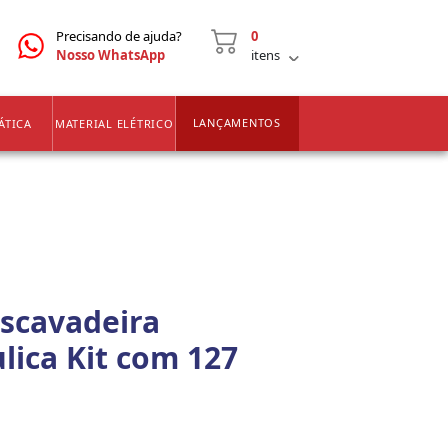
CNPJ
2ª VIA DE BOLETOS
Precisando de ajuda?
0
Nosso WhatsApp
itens
LANÇAMENTOS
ÁTICA
MATERIAL ELÉTRICO
Escavadeira
ica Kit com 127