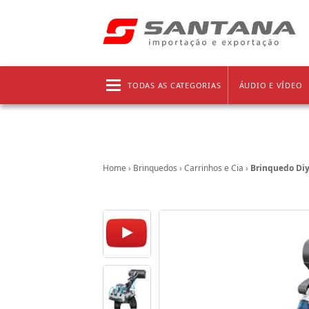
Frete grátis!
Clique aqui
e confira as regras!
TODAS AS CATEGORIAS
ÁUDIO E VÍDEO
Home
›
Brinquedos
›
Carrinhos e Cia
›
Brinquedo Diy