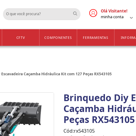
Cadastre-se
Vendas Apenas para 
Olá Visitante!
minha conta
CFTV
COMPONENTES
FERRAMENTAS
INFORM
 Escavadeira Caçamba Hidráulica Kit com 127 Peças RX543105
Brinquedo Diy 
Caçamba Hidrául
Peças RX543105
Cód:
rx543105