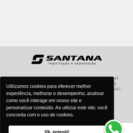
Santana - Importação e Exportação - CNPJ:57.464.653/0001-49
Atendimento por telefone: dias úteis, das 08:15hs às 18:00hs
Utilizamos cookies para oferecer melhor
Fone:(11) 2099-9900 - E-mail:
vendas@santanaimport.com.br
SAC:
experiência, melhorar o desempenho, analisar
sac@santanaimport.com.br
como você interage em nosso site e
personalizar conteúdo. Ao utilizar este site, você
concorda com o uso de cookies.
Termos de uso
@2026
- Todos os direitos reservados
Ok, entendi!