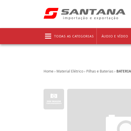
Frete grátis!
Clique aqui
e confira as regras!
TODAS AS CATEGORIAS
ÁUDIO E VÍDEO
Home
›
Material Elétrico
›
Pilhas e Baterias
›
BATERIA