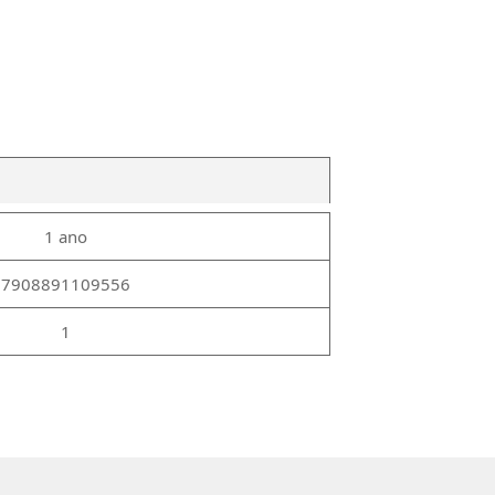
1 ano
7908891109556
1