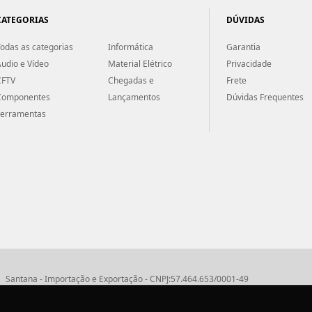
CATEGORIAS
DÚVIDAS
odas as categorias
Informática
Garantia
udio e Vídeo
Material Elétrico
Privacidade
CFTV
Chegadas e
Frete
Componentes
Lançamentos
Dúvidas Frequentes
Ferramentas
Santana - Importação e Exportação - CNPJ:57.464.653/0001-49
Atendimento por telefone: dias úteis, das 08:15hs às 18:00hs
Fone:(11) 2099-9900 - E-mail:
vendas@santanaimport.com.br
SAC:
sac@santan