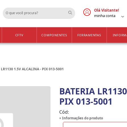
Cadastre-se
Vendas Apenas para 
Olá Visitante!
minha conta
CFTV
COMPONENTES
FERRAMENTAS
INFORM
 LR1130 1.5V ALCALINA - PIX 013-5001
BATERIA LR1130
PIX 013-5001
Cód:
+ Informações do produto