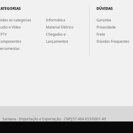
CATEGORIAS
DÚVIDAS
odas as categorias
Informática
Garantia
udio e Vídeo
Material Elétrico
Privacidade
CFTV
Chegadas e
Frete
Componentes
Lançamentos
Dúvidas Frequentes
Ferramentas
Santana - Importação e Exportação - CNPJ:57.464.653/0001-49
Atendimento por telefone: dias úteis, das 08:15hs às 18:00hs
Fone:(11) 2099-9900 - E-mail:
vendas@santanaimport.com.br
SAC:
sac@santan