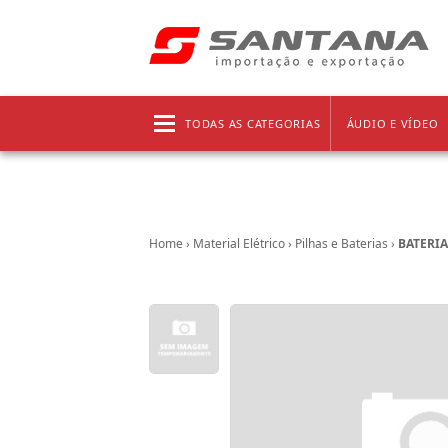
Frete grátis!
Clique aqui
e confira as regras!
TODAS AS CATEGORIAS
ÁUDIO E VÍDEO
Home
›
Material Elétrico
›
Pilhas e Baterias
›
BATERIA