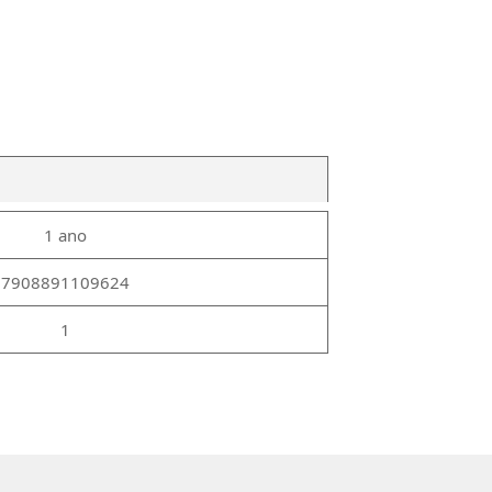
1 ano
7908891109624
1