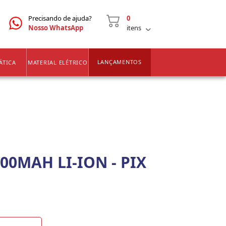
CNPJ
2ª VIA DE BOLETOS
Precisando de ajuda?
0
Nosso WhatsApp
itens
LANÇAMENTOS
ÁTICA
MATERIAL ELÉTRICO
600MAH LI-ION - PIX