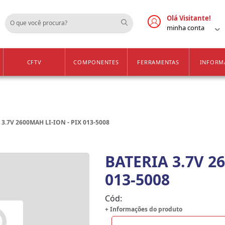
Cadastre-se
Vendas Apenas para 
Olá Visitante!
minha conta
CFTV
COMPONENTES
FERRAMENTAS
INFORM
 3.7V 2600MAH LI-ION - PIX 013-5008
BATERIA 3.7V 2
013-5008
Cód:
+ Informações do produto