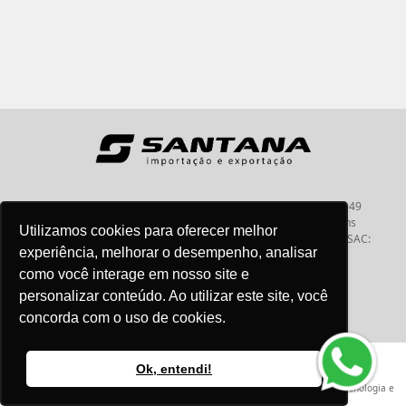
Santana - Importação e Exportação - CNPJ:57.464.653/0001-49
Atendimento por telefone: dias úteis, das 08:15hs às 18:00hs
Utilizamos cookies para oferecer melhor
Fone:(11) 2099-9900 - E-mail:
vendas@santanaimport.com.br
SAC:
experiência, melhorar o desempenho, analisar
sac@santanaimport.com.br
como você interage em nosso site e
personalizar conteúdo. Ao utilizar este site, você
concorda com o uso de cookies.
Termos de uso
@2026
- Todos os direitos reservados
Ok, entendi!
Criação e Desenvolvimento Agência
New Humans
| Plataforma
Add Suite
- Tecnologia e
Comunicação para Transformação Digital