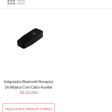
Adaptador Bluetooth Receptor
De Música Com Cabo Auxiliar
Ref: 015-0064
P2 015-0064