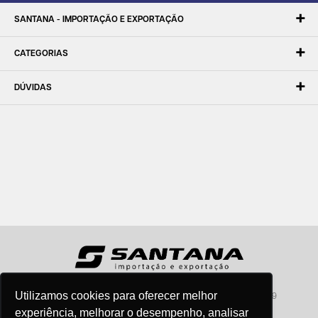
SANTANA - IMPORTAÇÃO E EXPORTAÇÃO
CATEGORIAS
DÚVIDAS
Utilizamos cookies para oferecer melhor
Santana - Importação e Exportação - CNPJ:57.464.653/0001-49
Atendimento por telefone: dias úteis, das 08:15hs às 18:00hs
experiência, melhorar o desempenho, analisar