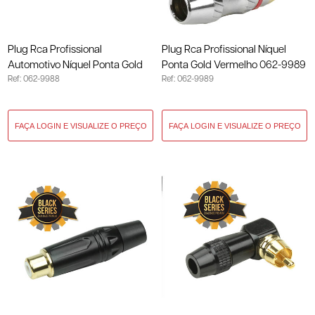
Plug Rca Profissional
Plug Rca Profissional Níquel
Automotivo Níquel Ponta Gold
Ponta Gold Vermelho 062-9989
Ref: 062-9988
Ref: 062-9989
Preto 062-9988