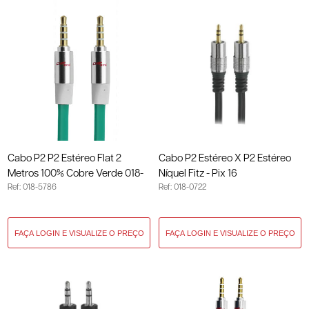
Cabo P2 P2 Estéreo Flat 2
Cabo P2 Estéreo X P2 Estéreo
Metros 100% Cobre Verde 018-
Níquel Fitz - Pix 16
Ref: 018-5786
Ref: 018-0722
5786