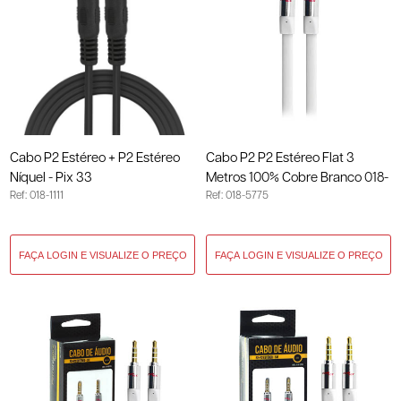
Cabo P2 Estéreo + P2 Estéreo
Cabo P2 P2 Estéreo Flat 3
Níquel - Pix 33
Metros 100% Cobre Branco 018-
Ref: 018-1111
Ref: 018-5775
5775