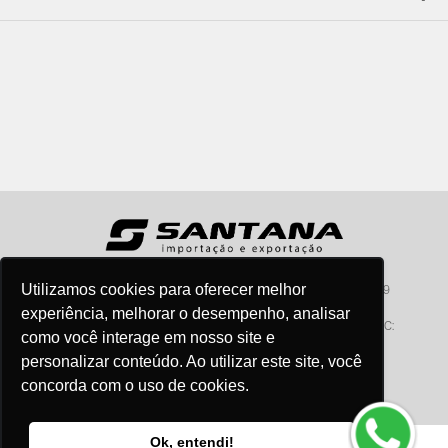
Utilizamos cookies para oferecer melhor
Santana - Importação e Exportação - CNPJ:57.464.653/0001-49
Atendimento por telefone: dias úteis, das 08:15hs às 18:00hs
experiência, melhorar o desempenho, analisar
Fone:(11) 2099-9900 - E-mail:
vendas@santanaimport.com.br
SAC:
como você interage em nosso site e
sac@santanaimport.com.br
personalizar conteúdo. Ao utilizar este site, você
concorda com o uso de cookies.
Termos de uso
Ok, entendi!
@2026
- Todos os direitos reservados