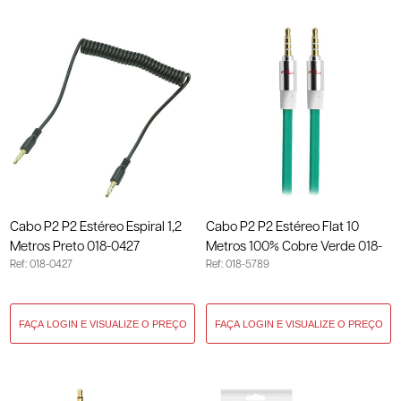
Cabo P2 P2 Estéreo Espiral 1,2
Cabo P2 P2 Estéreo Flat 10
Metros Preto 018-0427
Metros 100% Cobre Verde 018-
Ref: 018-0427
Ref: 018-5789
5789