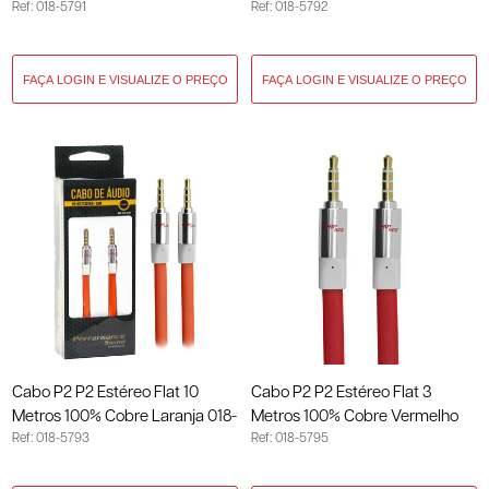
Ref: 018-5791
Ref: 018-5792
5791
5792
Cabo P2 P2 Estéreo Flat 10
Cabo P2 P2 Estéreo Flat 3
Metros 100% Cobre Laranja 018-
Metros 100% Cobre Vermelho
Ref: 018-5793
Ref: 018-5795
5793
018-5795