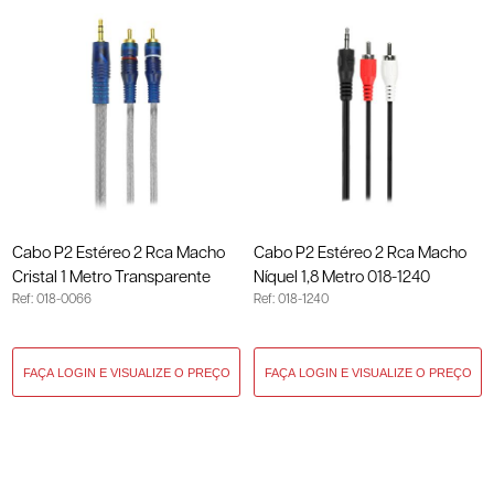
Cabo P2 Estéreo 2 Rca Macho
Cabo P2 Estéreo 2 Rca Macho
Cristal 1 Metro Transparente
Níquel 1,8 Metro 018-1240
Ref: 018-0066
Ref: 018-1240
018-0066