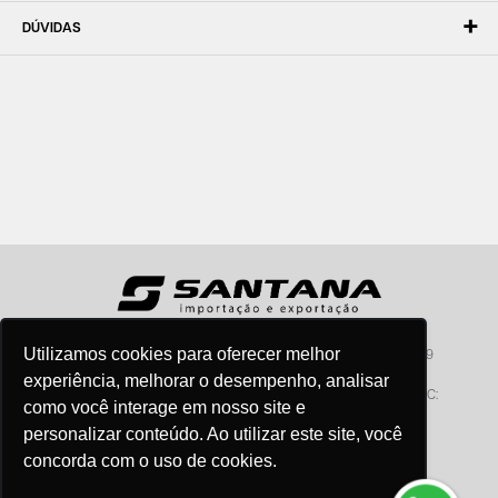
DÚVIDAS
Utilizamos cookies para oferecer melhor
Santana - Importação e Exportação - CNPJ:57.464.653/0001-49
Atendimento por telefone: dias úteis, das 08:15hs às 18:00hs
experiência, melhorar o desempenho, analisar
Fone:(11) 2099-9900 - E-mail:
vendas@santanaimport.com.br
SAC:
como você interage em nosso site e
sac@santanaimport.com.br
personalizar conteúdo. Ao utilizar este site, você
concorda com o uso de cookies.
Termos de uso