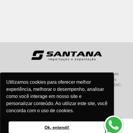
Santana - Importação e Exportação - CNPJ:57.464.653/0001-49
Atendimento por telefone: dias úteis, das 08:15hs às 18:00hs
Utilizamos cookies para oferecer melhor
Fone:(11) 2099-9900 - E-mail:
vendas@santanaimport.com.br
SAC:
experiência, melhorar o desempenho, analisar
sac@santanaimport.com.br
como você interage em nosso site e
personalizar conteúdo. Ao utilizar este site, você
concorda com o uso de cookies.
Termos de uso
@2026
- Todos os direitos reservados
Ok, entendi!