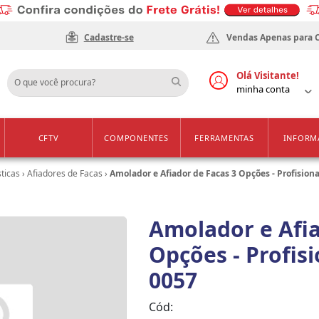
Cadastre-se
Vendas Apenas para 
Olá Visitante!
minha conta
CFTV
COMPONENTES
FERRAMENTAS
INFORM
ticas
›
Afiadores de Facas
›
Amolador e Afiador de Facas 3 Opções - Profision
Amolador e Afia
Opções - Profisi
0057
Cód: