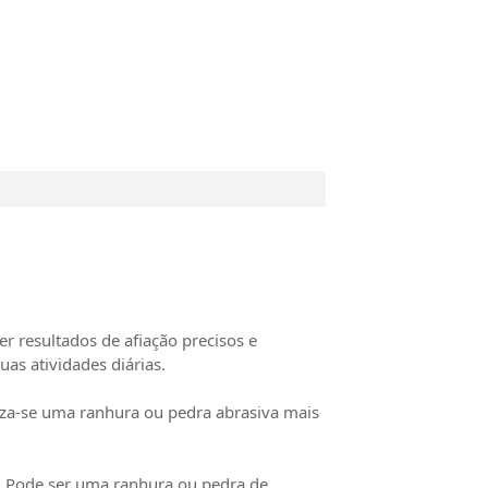
r resultados de afiação precisos e
uas atividades diárias.
iliza-se uma ranhura ou pedra abrasiva mais
ez. Pode ser uma ranhura ou pedra de