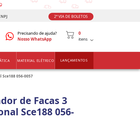
CNPJ
2ª VIA DE BOLETOS
Precisando de ajuda?
0
Nosso WhatsApp
itens
LANÇAMENTOS
ÁTICA
MATERIAL ELÉTRICO
al Sce188 056-0057
dor de Facas 3
onal Sce188 056-