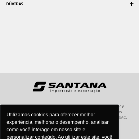
DÚVIDAS
Santana - Importação e Exportação - CNPJ:57.464.653/0001-49
Atendimento por telefone: dias úteis, das 08:15hs às 18:00hs
Utilizamos cookies para oferecer melhor
Fone:(11) 2099-9900 - E-mail:
vendas@santanaimport.com.br
SAC:
experiência, melhorar o desempenho, analisar
sac@santanaimport.com.br
como você interage em nosso site e
personalizar conteúdo. Ao utilizar este site, você