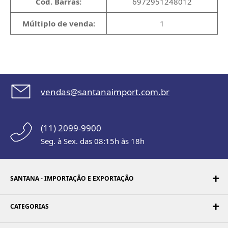
Cód. Barras:
6972951248012
Múltiplo de venda:
1
vendas@santanaimport.com.br
(11) 2099-9900
Seg. à Sex. das 08:15h às 18h
SANTANA - IMPORTAÇÃO E EXPORTAÇÃO
CATEGORIAS