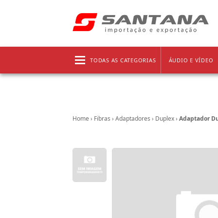
Frete grátis!
Clique aqui
e confira as regras!
TODAS AS CATEGORIAS
ÁUDIO E VÍDEO
Home
›
Fibras
›
Adaptadores
›
Duplex
›
Adaptador Du