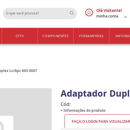
Cadastre-se
Vendas Apenas para 
Olá Visitante!
minha conta
CFTV
COMPONENTES
FERRAMENTAS
INFORM
plex Lc/Apc 003-0007
Adaptador Dupl
Cód:
+ Informações do produto
FAÇA O LOGIN PARA VISUALIZA