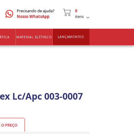
CNPJ
2ª VIA DE BOLETOS
Precisando de ajuda?
0
Nosso WhatsApp
itens
LANÇAMENTOS
ÁTICA
MATERIAL ELÉTRICO
ex Lc/Apc 003-0007
R O PREÇO