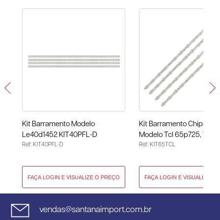
Kit Barramento Modelo
Kit Barramento Chipsce -
Le40d1452 KIT40PFL-D
Modelo Tcl 65p725, 735
Ref: KIT40PFL-D
Ref: KIT65TCL
KIT65TCL
vendas@santanaimport.com.br