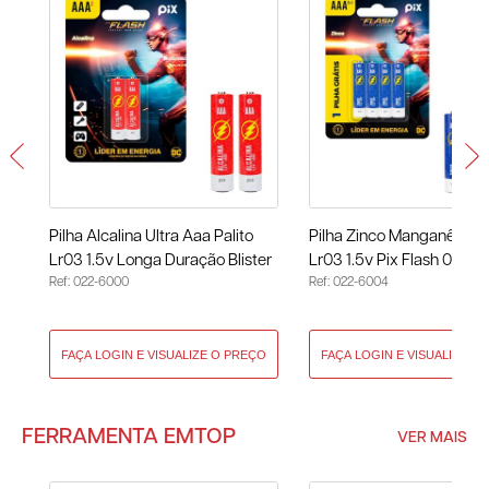
Pilha Alcalina Ultra Aaa Palito
Pilha Zinco Manganês Aa
Lr03 1.5v Longa Duração Blister
Lr03 1.5v Pix Flash 022-
Ref: 022-6000
Ref: 022-6004
Com 2 Unidades Pix Flash 022-
6000
FERRAMENTA EMTOP
VER MAIS