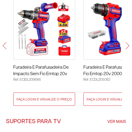
Furadeira E Parafusadeira De
Furadeira E Parafusadei
Impacto Sem Fio Emtop 20v
Fio Emtop 20v 2000rpm 
Ref: ECIDL209686
Ref: ECDL205062
96n.m 200rpm ECIDL209686
Baterias ECDL205062
SUPORTES PARA TV
VER MAIS