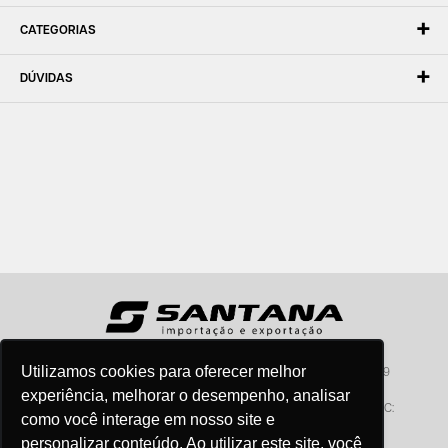
CATEGORIAS
DÚVIDAS
Utilizamos cookies para oferecer melhor
Santana - Importação e Exportação - CNPJ:57.464.653/0001-49
Atendimento por telefone: dias úteis, das 08:15hs às 18:00hs
experiência, melhorar o desempenho, analisar
Fone:(11) 2099-9900 - E-mail:
vendas@santanaimport.com.br
SAC:
como você interage em nosso site e
sac@santanaimport.com.br
personalizar conteúdo. Ao utilizar este site, você