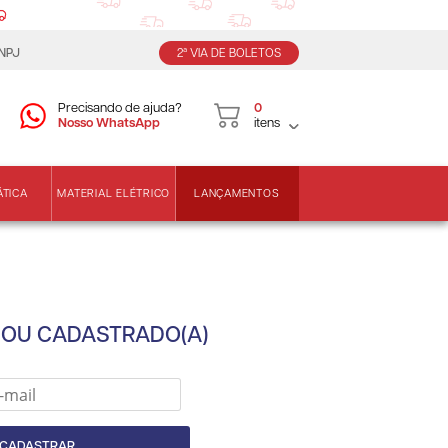
CNPJ
2ª VIA DE BOLETOS
Precisando de ajuda?
0
Nosso WhatsApp
itens
LANÇAMENTOS
ÁTICA
MATERIAL ELÉTRICO
SOU CADASTRADO(A)
CADASTRAR