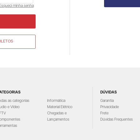
Esqueci minha senha
OLETOS
ATEGORIAS
DÚVIDAS
odas as categorias
Informática
Garantia
udio e Vídeo
Material Elétrico
Privacidade
FTV
Chegadas e
Frete
omponentes
Lançamentos
Dúvidas Frequentes
erramentas