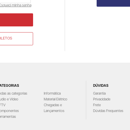
Esqueci minha senha
OLETOS
ATEGORIAS
DÚVIDAS
odas as categorias
Informática
Garantia
udio e Vídeo
Material Elétrico
Privacidade
FTV
Chegadas e
Frete
omponentes
Lançamentos
Dúvidas Frequentes
erramentas