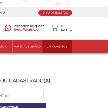
CNPJ
2ª VIA DE BOLETOS
Precisando de ajuda?
0
Nosso WhatsApp
itens
LANÇAMENTOS
ÁTICA
MATERIAL ELÉTRICO
SOU CADASTRADO(A)
CADASTRAR